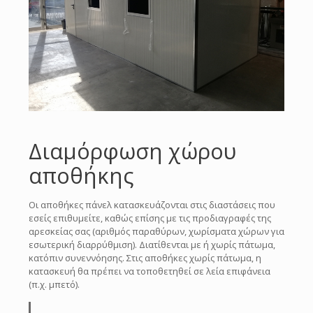
εσωτερική διαρρύθμιση). Διατίθενται με ή χωρίς πάτωμα,
κατόπιν συνεννόησης. Στις αποθήκες χωρίς πάτωμα, η
κατασκευή θα πρέπει να τοποθετηθεί σε λεία επιφάνεια
(π.χ. μπετό).
Αποκτήστε, εύκολα, έναν
αξιόπιστο αποθηκευτικό χώρο!
Διαμόρφωση χώρου
αποθήκης
Οι αποθήκες πάνελ κατασκευάζονται στις διαστάσεις που
εσείς επιθυμείτε, καθώς επίσης με τις προδιαγραφές της
αρεσκείας σας (αριθμός παραθύρων, χωρίσματα χώρων για
εσωτερική διαρρύθμιση). Διατίθενται με ή χωρίς πάτωμα,
κατόπιν συνεννόησης. Στις αποθήκες χωρίς πάτωμα, η
κατασκευή θα πρέπει να τοποθετηθεί σε λεία επιφάνεια
(π.χ. μπετό).