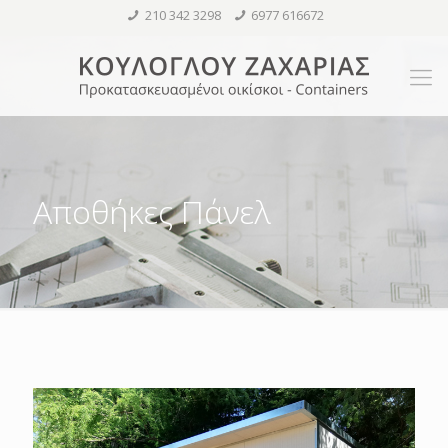
210 342 3298
6977 616672
Αποθήκες Πάνελ