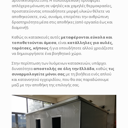
apothikeskipou.com
). Η πολυουρεθάνη προσφέρει
διαμονή!).
απλόχερα μόνωση σε υψηλές και χαμηλές θερμοκρασίες,
προστατεύοντας οποιαδήποτε μορφή υλικών θέλετε να
Καθώς οι κατασκευές αυτές
μεταφέρονται εύκολα και
αποθηκεύσετε, ενώ, συνάμα, επιτρέπει την ανθρώπινη
τοποθετούνται άμεσα
, είναι
κατάλληλες για αυλές,
δραστηριότητα μέσα στις αποθήκες (από εργασία έως και
ταράτσες, κήπους
ή για οπουδήποτε αλλού χρειάζεστε
διαμονή!).
να δημιουργήσετε ένα βοηθητικό χώρο.
Καθώς οι κατασκευές αυτές
μεταφέρονται εύκολα και
Στην περίπτωση των λυόμενων κατασκευών, υπάρχει
τοποθετούνται άμεσα
, είναι
κατάλληλες για αυλές,
δυνατότητα
αποστολής σε όλη την Ελλάδα
, καθώς
τις
ταράτσες, κήπους
ή για οπουδήποτε αλλού χρειάζεστε
συναρμολογείτε μόνοι σας
με τη βοήθεια ενός απλού
να δημιουργήσετε ένα βοηθητικό χώρο.
και κατανοητού εγχειριδίου, που θα σας παραδώσουμε
μαζί με την αποθήκη της επιλογής σας.
Στην περίπτωση των λυόμενων κατασκευών, υπάρχει
δυνατότητα
αποστολής σε όλη την Ελλάδα
, καθώς
τις
συναρμολογείτε μόνοι σας
με τη βοήθεια ενός απλού
και κατανοητού εγχειριδίου, που θα σας παραδώσουμε
μαζί με την αποθήκη της επιλογής σας.
Διαμόρφωση χώρου
αποθήκης
Οι αποθήκες πάνελ κατασκευάζονται στις διαστάσεις που
εσείς επιθυμείτε, καθώς επίσης με τις προδιαγραφές της
αρεσκείας σας (αριθμός παραθύρων, χωρίσματα χώρων για